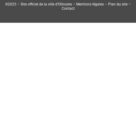
©2025 – Site officiel de la ville d’Ollioules –
Mentions légales
–
Plan du site
–
Contact