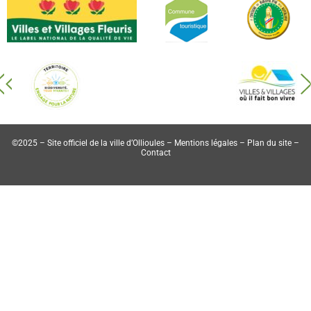
©2025 – Site officiel de la ville d’Ollioules –
Mentions légales
–
Plan du site
–
Contact