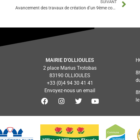
SUIVANT
Avancement des travaux de création d’un 9ème court au TMO
MAIRIE D'OLLIOULES
H
2 place Marius Trotobas
8
83190 OLLIOULES
d
+33 (0)4 94 30 41 41
Envoyez-nous un email
8
l