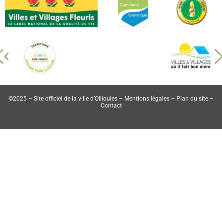
©2025 – Site officiel de la ville d’Ollioules –
Mentions légales
–
Plan du site
–
Contact