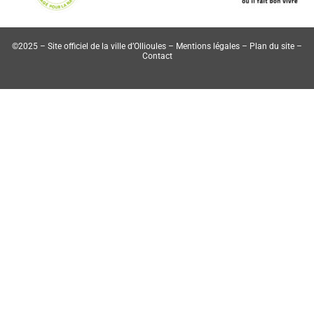
©2025 – Site officiel de la ville d’Ollioules –
Mentions légales
–
Plan du site
–
Contact