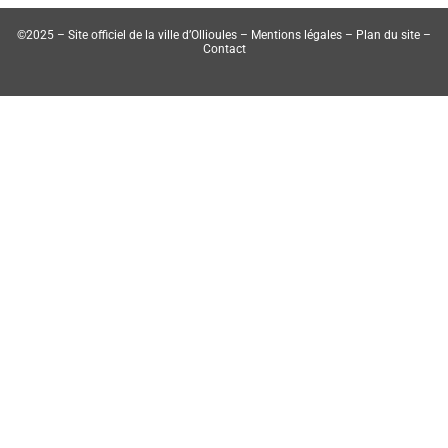
©2025 – Site officiel de la ville d’Ollioules –
Mentions légales
–
Plan du site
–
Contact