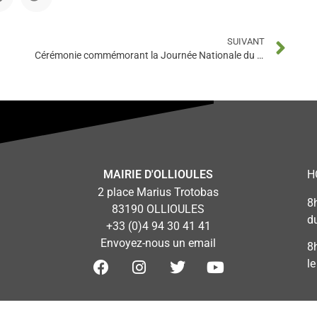
SUIVANT
Cérémonie commémorant la Journée Nationale du Souvenir et du Recueillement à la Mémoire des Victimes Civiles et Militaires de la guerre d’Algérie et des combats en Tunisie et au Maroc.
MAIRIE D'OLLIOULES
H
2 place Marius Trotobas
8
83190 OLLIOULES
d
+33 (0)4 94 30 41 41
Envoyez-nous un email
8
l