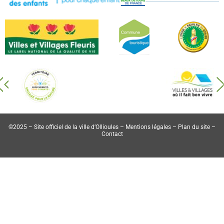
©2025 – Site officiel de la ville d’Ollioules –
Mentions légales
–
Plan du site
–
Contact