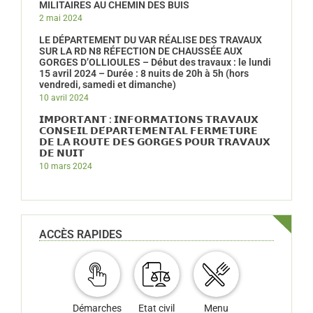
MILITAIRES AU CHEMIN DES BUIS
2 mai 2024
LE DÉPARTEMENT DU VAR RÉALISE DES TRAVAUX
SUR LA RD N8 RÉFECTION DE CHAUSSÉE AUX
GORGES D’OLLIOULES – Début des travaux : le lundi
15 avril 2024 – Durée : 8 nuits de 20h à 5h (hors
vendredi, samedi et dimanche)
10 avril 2024
𝗜𝗠𝗣𝗢𝗥𝗧𝗔𝗡𝗧 : 𝗜𝗡𝗙𝗢𝗥𝗠𝗔𝗧𝗜𝗢𝗡𝗦 𝗧𝗥𝗔𝗩𝗔𝗨𝗫
𝗖𝗢𝗡𝗦𝗘𝗜𝗟 𝗗𝗘́𝗣𝗔𝗥𝗧𝗘𝗠𝗘𝗡𝗧𝗔𝗟 𝗙𝗘𝗥𝗠𝗘𝗧𝗨𝗥𝗘
𝗗𝗘 𝗟𝗔 𝗥𝗢𝗨𝗧𝗘 𝗗𝗘𝗦 𝗚𝗢𝗥𝗚𝗘𝗦 𝗣𝗢𝗨𝗥 𝗧𝗥𝗔𝗩𝗔𝗨𝗫
𝗗𝗘 𝗡𝗨𝗜𝗧
10 mars 2024
ACCÈS RAPIDES
Démarches
Etat civil
Menu