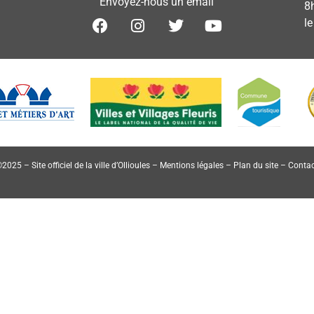
Envoyez-nous un email
8
l
2025 – Site officiel de la ville d’Ollioules –
Mentions légales
–
Plan du site
–
Contac