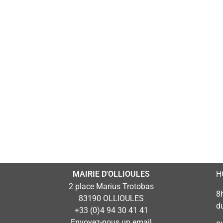
MAIRIE D'OLLIOULES
H
2 place Marius Trotobas
8
83190 OLLIOULES
d
+33 (0)4 94 30 41 41
Envoyez-nous un email