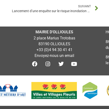
SUIVANT
Lancement d’une enquête sur le risque inondation par la Métropole TPM
MAIRIE D'OLLIOULES
H
2 place Marius Trotobas
8
83190 OLLIOULES
d
+33 (0)4 94 30 41 41
Envoyez-nous un email
8
l