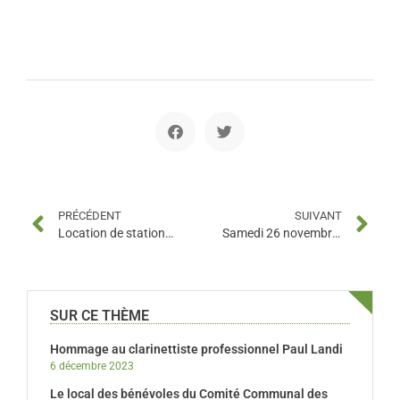
PRÉCÉDENT
SUIVANT
Location de stationnements
Samedi 26 novembre de 8h à 12h30 pour un accès facile au centre ville : Pensez à la navette bus gratuite !
SUR CE THÈME
Hommage au clarinettiste professionnel Paul Landi
6 décembre 2023
Le local des bénévoles du Comité Communal des